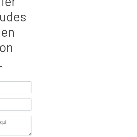
ier
dudes
 en
con
.