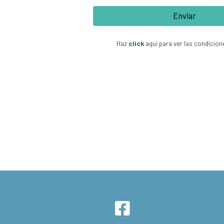
Enviar
Haz
click
aquí para ver las condicion