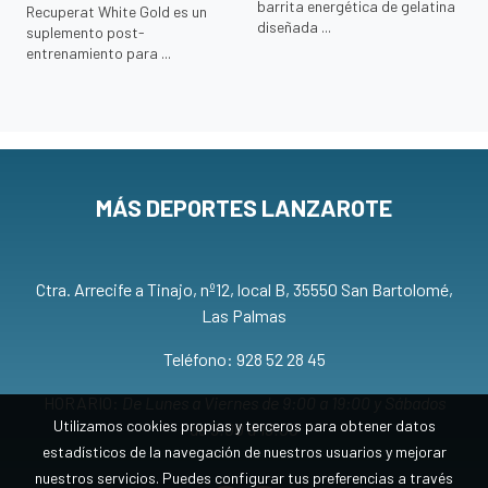
barrita energética de gelatina
Recuperat White Gold es un
diseñada ...
suplemento post-
entrenamiento para ...
MÁS DEPORTES LANZAROTE
Ctra. Arrecife a Tinajo, nº12, local B, 35550 San Bartolomé,
Las Palmas
Teléfono: 928 52 28 45
HORARIO:
De Lunes a Viernes de 9:00 a 19:00 y Sábados
Utilizamos cookies propias y terceros para obtener datos
de 9:00 a 13:00
estadísticos de la navegación de nuestros usuarios y mejorar
nuestros servicios. Puedes configurar tus preferencias a través