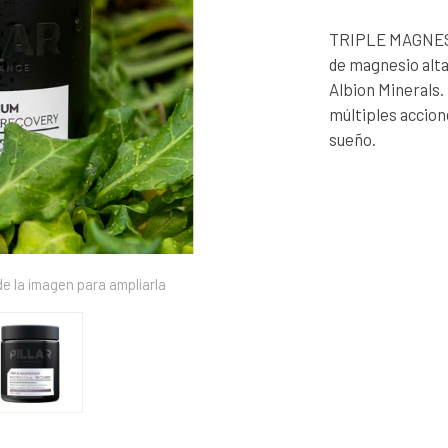
TRIPLE MAGNESI
de magnesio alt
Albion Minerals.
múltiples accion
sueño.
e la imagen para ampliarla