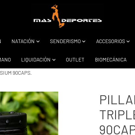
N
NATACIÓN
SENDERISMO
ACCESORIOS
MANO
LIQUIDACIÓN
OUTLET
BIOMECÁNICA
SIUM 90CAPS.
PILL
TRIPL
90CAP