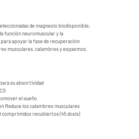
leccionadas de magnesio biodisponible,
la función neuromuscular y la
 para apoyar la fase de recuperación
olores musculares, calambres y espasmos.
para su absortividad
ACS
romover el sueño
ión Reduce los calambres musculares
90 comprimidos recubiertos (45 dosis)