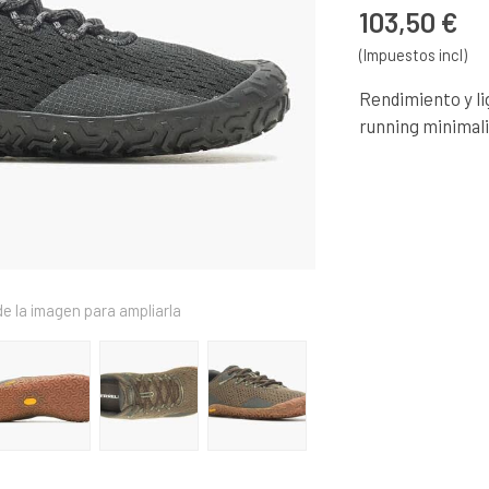
103,50 €
(Impuestos incl)
Rendimiento y li
running minimali
e la imagen para ampliarla