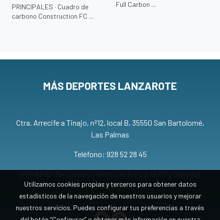
Full Carbon ...
PRINCIPALES · Cuadro de
carbono Construction FC ...
MÁS DEPORTES LANZAROTE
Ctra. Arrecife a Tinajo, nº12, local B, 35550 San Bartolomé,
Las Palmas
Teléfono: 928 52 28 45
HORARIO:
De Lunes a Viernes de 9:00 a 19:00 y Sábados
Utilizamos cookies propias y terceros para obtener datos
de 9:00 a 13:00
estadísticos de la navegación de nuestros usuarios y mejorar
nuestros servicios. Puedes configurar tus preferencias a través
del botón “Configurar” o obtener más información en nuestra