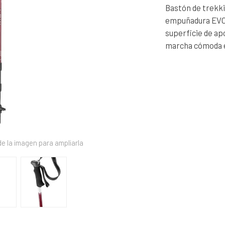
Bastón de trekki
empuñadura EVOC
superficie de ap
marcha cómoda 
e la imagen para ampliarla