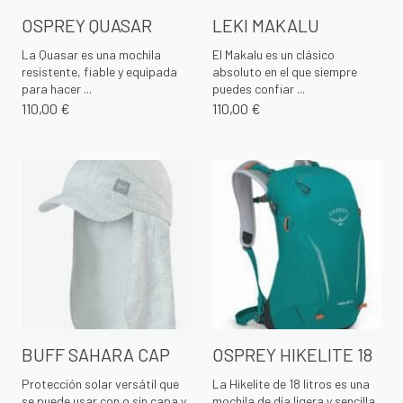
OSPREY QUASAR
LEKI MAKALU
La Quasar es una mochila
El Makalu es un clásico
resistente, fiable y equipada
absoluto en el que siempre
para hacer ...
puedes confiar ...
110,00 €
110,00 €
BUFF SAHARA CAP
OSPREY HIKELITE 18
Protección solar versátil que
La Hikelite de 18 litros es una
se puede usar con o sin capa y
mochila de día ligera y sencilla