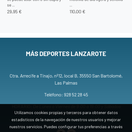
se ...
...
29,95 €
110,00 €
MÁS DEPORTES LANZAROTE
Ctra. Arrecife a Tinajo, nº12, local B, 35550 San Bartolomé,
Las Palmas
Teléfono: 928 52 28 45
HORARIO:
De Lunes a Viernes de 9:00 a 19:00 y Sábados
Utilizamos cookies propias y terceros para obtener datos
de 9:00 a 13:00
estadísticos de la navegación de nuestros usuarios y mejorar
nuestros servicios. Puedes configurar tus preferencias a través