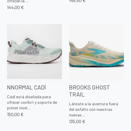
148,50 €
ofrecen la ...
144,00 €
NNORMAL CADÍ
BROOKS GHOST
TRAIL
Cadí está diseñada para
ofrecer confort y soporte de
Lánzate a la aventura fuera
primer nivel ...
del asfalto con nuestras
150,00 €
nuevas ...
135,00 €