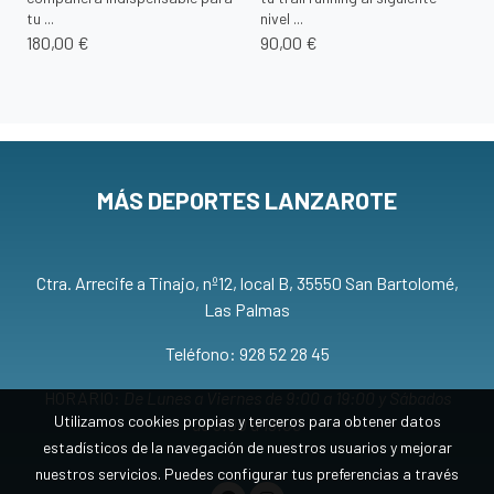
tu ...
nivel ...
180,00 €
90,00 €
MÁS DEPORTES LANZAROTE
Ctra. Arrecife a Tinajo, nº12, local B, 35550 San Bartolomé,
Las Palmas
Teléfono: 928 52 28 45
HORARIO:
De Lunes a Viernes de 9:00 a 19:00 y Sábados
Utilizamos cookies propias y terceros para obtener datos
de 9:00 a 13:00
estadísticos de la navegación de nuestros usuarios y mejorar
nuestros servicios. Puedes configurar tus preferencias a través