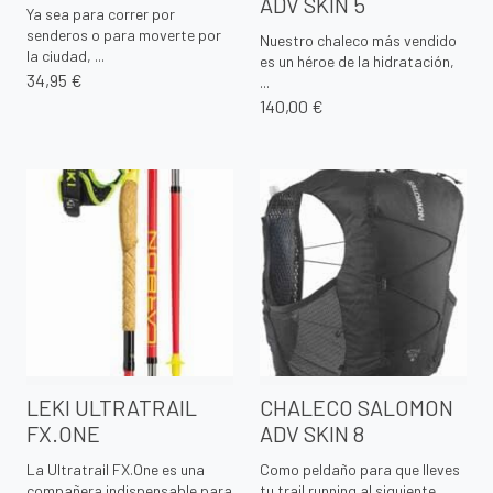
ADV SKIN 5
Ya sea para correr por
senderos o para moverte por
Nuestro chaleco más vendido
la ciudad, ...
es un héroe de la hidratación,
34,95 €
...
140,00 €
LEKI ULTRATRAIL
CHALECO SALOMON
FX.ONE
ADV SKIN 8
La Ultratrail FX.One es una
Como peldaño para que lleves
compañera indispensable para
tu trail running al siguiente